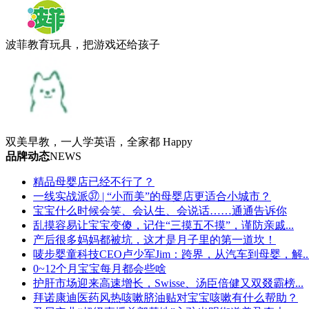
波菲教育玩具，把游戏还给孩子
双美早教，一人学英语，全家都 Happy
品牌动态
NEWS
精品母婴店已经不行了？
一线实战派㊲ | “小而美”的母婴店更适合小城市？
宝宝什么时候会笑、会认生、会说话……通通告诉你
乱摸容易让宝宝变傻，记住“三摸五不摸”，谨防亲戚...
产后很多妈妈都被坑，这才是月子里的第一道坎！
唛步婴童科技CEO卢少军Jim：跨界，从汽车到母婴，解..
0~12个月宝宝每月都会些啥
护肝市场迎来高速增长，Swisse、汤臣倍健又双叕霸榜...
拜诺康迪医药风热咳嗽脐油贴对宝宝咳嗽有什么帮助？