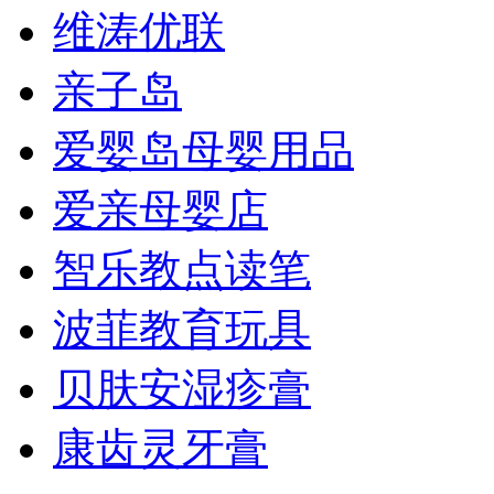
维涛优联
亲子岛
爱婴岛母婴用品
爱亲母婴店
智乐教点读笔
波菲教育玩具
贝肤安湿疹膏
康齿灵牙膏