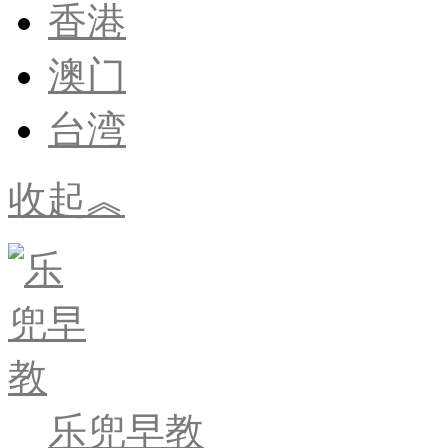
香港
澳门
台湾
收起︽
乐兜早教