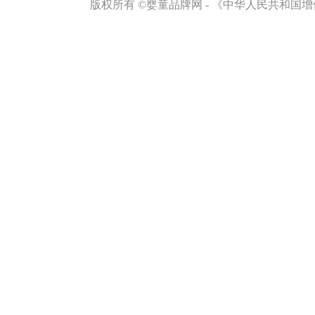
免责声明
版权所有 ©婴童品牌网 - 《中华人民共和国增值
侵权举报
网站地图