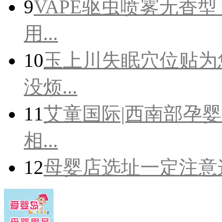
9
VAPE驱虫喷雾无香
用...
10
玉上川失眠穴位贴为
没烦...
11
艾童国际|西南部孕婴
相...
12
母婴店选址一定注意