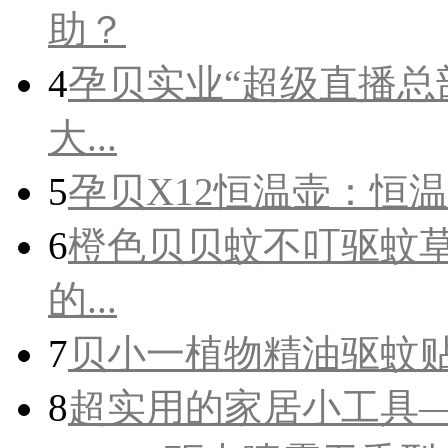
助？
4
孕贝实业“超级直播总
大...
5
孕贝X12恒温壶：恒
6
橙色贝贝蚊不叮驱蚊
的...
7
贝小一植物精油驱蚊贴
8
超实用的家居小工具—