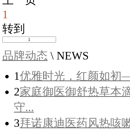
1
转到
品牌动态
\ NEWS
1
优雅时光，红颜如初
2
家庭御医御舒热草本
守...
3
拜诺康迪医药风热咳