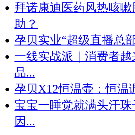
拜诺康迪医药风热咳嗽
助？
孕贝实业“超级直播总部
一线实战派｜消费者越
品...
孕贝X12恒温壶：恒
宝宝一睡觉就满头汗珠
因...